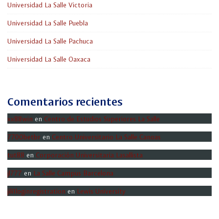
Universidad La Salle Victoria
Universidad La Salle Puebla
Universidad La Salle Pachuca
Universidad La Salle Oaxaca
Comentarios recientes
xx88win
en
Centro de Estudios Superiores La Salle
7700betbr
en
Centro Universitario La Salle Canoas
tut88
en
Corporación Universitaria Lasallista
jl777
en
La Salle Campus Barcelona
jili1loginregistration
en
Lewis University