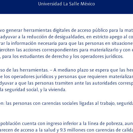
Universidad La Salle México
vo generar herramientas digitales de acceso público para la mate
coadyuvar a la reducción de desigualdades, en estricto apego al 
rar la información necesaria para que las personas en situacione
jerciten las acciones correspondientes para materializarlo y con 
 para los estudiantes de derecho y los operadores jurídicos.
on uso de las herramientas. – A mediano plazo se espera que las 
e los operadores jurídicos y personas que requieren materializar
yuvar a que las personas tramiten ante las autoridades corresp
a seguridad social, y la vivienda.
n: las personas con carencias sociales ligadas al trabajo, segurida
población cuenta con ingreso inferior a la línea de pobreza, a
arecen de acceso a la salud y 9.3 millones con carencias de calid