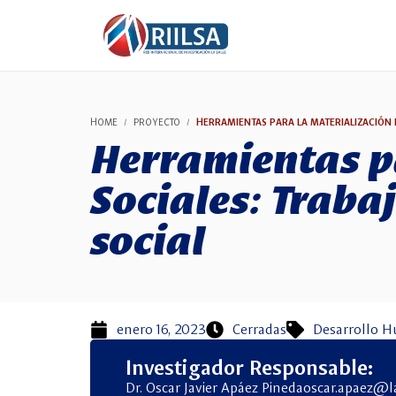
HOME
PROYECTO
HERRAMIENTAS PARA LA MATERIALIZACIÓN 
Herramientas pa
Sociales: Traba
social
enero 16, 2023
Cerradas
Desarrollo 
Investigador Responsable:
Dr. Oscar Javier Apáez Pineda
oscar.apaez@l