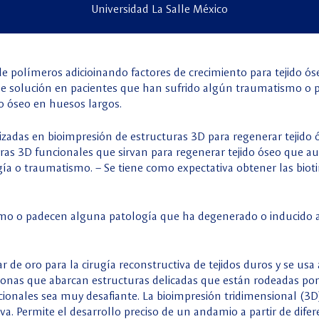
Universidad La Salle México
de polímeros adicioinando factores de crecimiento para tejido ós
 de solución en pacientes que han sufrido algún traumatismo o
do óseo en huesos largos.
ilizadas en bioimpresión de estructuras 3D para regenerar tejido
ras 3D funcionales que sirvan para regenerar tejido óseo que a
ía o traumatismo. – Se tiene como expectativa obtener las biotin
o o padecen alguna patología que ha degenerado o inducido a la
ar de oro para la cirugía reconstructiva de tejidos duros y se u
zonas que abarcan estructuras delicadas que están rodeadas por
cionales sea muy desafiante. La bioimpresión tridimensional (3D
tiva. Permite el desarrollo preciso de un andamio a partir de dif