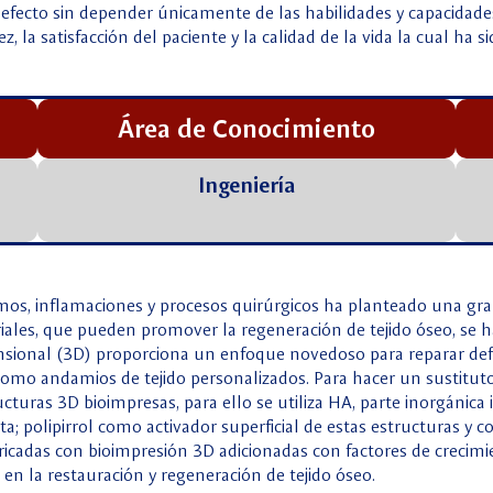
efecto sin depender únicamente de las habilidades y capacidades
z, la satisfacción del paciente y la calidad de la vida la cual ha
Área de Conocimiento
Ingeniería
mos, inflamaciones y procesos quirúrgicos ha planteado una gran 
teriales, que pueden promover la regeneración de tejido óseo, s
ensional (3D) proporciona un enfoque novedoso para reparar def
n como andamios de tejido personalizados. Para hacer un sustitut
turas 3D bioimpresas, para ello se utiliza HA, parte inorgánica i
ta; polipirrol como activador superficial de estas estructuras 
bricadas con bioimpresión 3D adicionadas con factores de crecimi
 en la restauración y regeneración de tejido óseo.