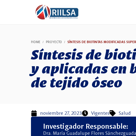
HOME
PROYECTO
SÍNTESIS DE BIOTINTAS MODIFICADAS SUPE
Síntesis de bio
y aplicadas en 
de tejido óseo
noviembre 27, 2023
Vigentes
Salud
Investigador Responsable:
Dra. María Guadalupe Flores Sánchez
guada