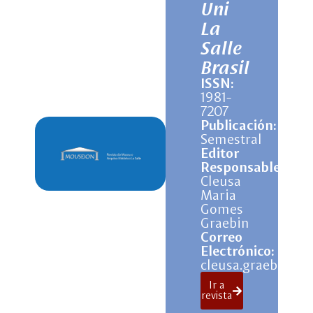
Uni
La
Salle
Brasil
ISSN:
1981-
7207
Publicación:
Semestral
Editor
Responsable:
Cleusa
Maria
Gomes
Graebin
Correo
Electrónico:
cleusa.graebin@un
Ir a
revista