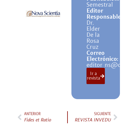
Semestral
Editor
Responsable:
Dr.
Elder
De la
Rosa
Cruz
Correo
Electrónico:
editor_ns@delasa
Ir a
revista
ANTERIOR
SIGUIENTE
Fides et Ratio
REVISTA INVEDU