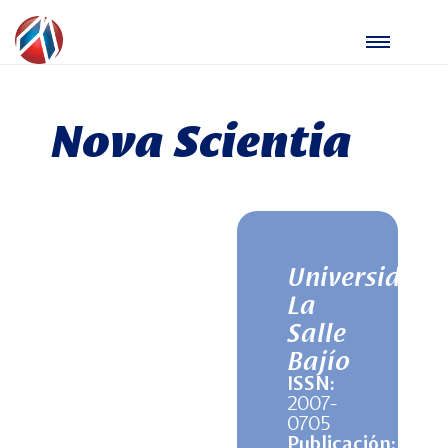
Nova Scientia
Universidad
La
Salle
Bajío
ISSN:
2007-
0705
Publicación: