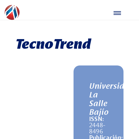
TecnoTrend
Universidad
La
Salle
Bajío
ISSN:
2448-
8496
Publicación: