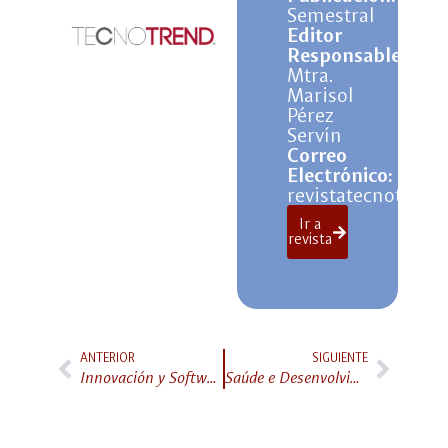
Semestral
Editor
Responsable:
Mtra.
Marisol
Pérez
Servín
Correo
Electrónico:
revistatecnotren
Ir a
revista
ANTERIOR
SIGUIENTE
Innovación y Software
Saúde e Desenvolvimento Humano